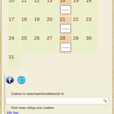
10
11
12
13
14
15
16
Heemkamer
17
18
19
20
21
22
23
Heemkamer
24
25
26
27
28
29
30
Heemkamer
31
Zoeken in www.heemkundeboxtel.nl
Voor meer uitleg over zoeken
. klik hier.