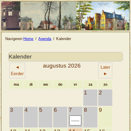
Navigeren:
Home
Agenda
Kalender
Kalender
augustus 2026
◄
Later
Eerder
►
ma
di
wo
do
vr
za
zo
1
2
3
4
5
6
7
8
9
Heemkamer