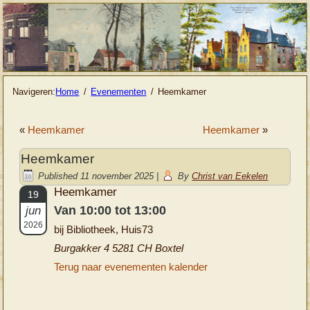
Navigeren:
Home
Evenementen
Heemkamer
«
Heemkamer
Heemkamer
»
Heemkamer
Published
11 november 2025
|
By
Christ van Eekelen
Heemkamer
19
Van 10:00 tot 13:00
jun
2026
bij Bibliotheek, Huis73
Burgakker 4 5281 CH Boxtel
Terug naar evenementen kalender