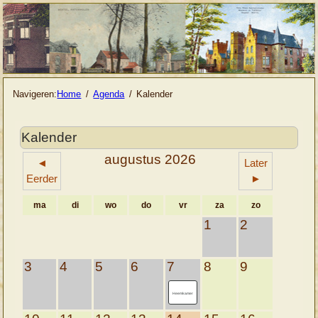
Navigeren:
Home
Agenda
Kalender
Kalender
augustus 2026
◄
Later
Eerder
►
ma
di
wo
do
vr
za
zo
1
2
3
4
5
6
7
8
9
Heemkamer