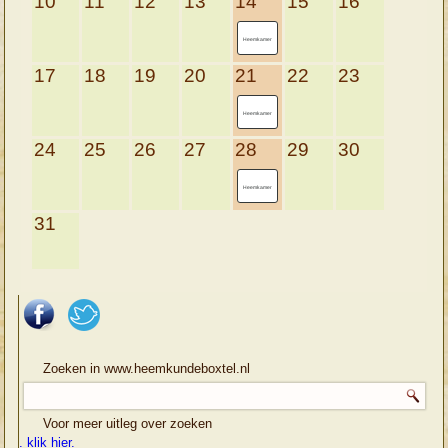
10
11
12
13
14
15
16
Heemkamer
17
18
19
20
21
22
23
Heemkamer
24
25
26
27
28
29
30
Heemkamer
31
Zoeken in www.heemkundeboxtel.nl
Voor meer uitleg over zoeken
. klik hier.