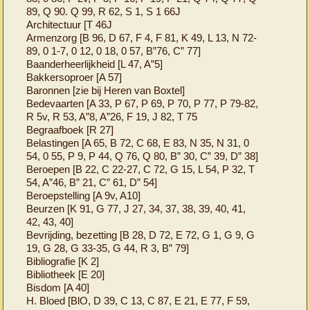
89, Q 90. Q 99, R 62, S 1, S 1 66J
Architectuur [T 46J
Armenzorg [B 96, D 67, F 4, F 81, K 49, L 13, N 72-
89, 0 1-7, 0 12, 0 18, 0 57, B”76, C” 77]
Baanderheerlijkheid [L 47, A”5]
Bakkersoproer [A 57]
Baronnen [zie bij Heren van Boxtel]
Bedevaarten [A 33, P 67, P 69, P 70, P 77, P 79-82,
R 5v, R 53, A”8, A”26, F 19, J 82, T 75
Begraafboek [R 27]
Belastingen [A 65, B 72, C 68, E 83, N 35, N 31, 0
54, 0 55, P 9, P 44, Q 76, Q 80, B” 30, C” 39, D” 38]
Beroepen [B 22, C 22-27, C 72, G 15, L 54, P 32, T
54, A”46, B” 21, C” 61, D” 54]
Beroepstelling [A 9v, A10]
Beurzen [K 91, G 77, J 27, 34, 37, 38, 39, 40, 41,
42, 43, 40]
Bevrijding, bezetting [B 28, D 72, E 72, G 1, G 9, G
19, G 28, G 33-35, G 44, R 3, B” 79]
Bibliografie [K 2]
Bibliotheek [E 20]
Bisdom [A 40]
H. Bloed [BlO, D 39, C 13, C 87, E 21, E 77, F 59,