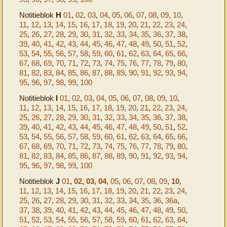
Notitieblok
H
01
,
02
,
03
,
04
,
05
,
06
,
07
,
08
,
09
,
10
,
11
,
12
,
13
,
14
,
15
,
16
,
17
,
18
,
19
,
20
,
21
,
22
,
23
,
24
,
25
,
26
,
27
,
28
,
29
,
30
,
31
,
32
,
33
,
34
,
35
,
36
,
37
,
38
,
39
,
40
,
41
,
42
,
43
,
44
,
45
,
46
,
47
,
48
,
49
,
50
,
51
,
52
,
53
,
54
,
55
,
56
,
57
,
58
,
59
,
60
,
61
,
62
,
63
,
64
,
65
,
66
,
67
,
68
,
69
,
70
,
71
,
72
,
73
,
74
,
75
,
76
,
77
,
78
,
79
,
80
,
81
,
82
,
83
,
84
,
85
,
86
,
87
,
88
,
89
,
90
,
91
,
92
,
93
,
94
,
95
,
96
,
97
,
98
,
99
,
100
Notitieblok
I
01
,
02
,
03
,
04
,
05
,
06
,
07
,
08
,
09
,
10
,
11
,
12
,
13
,
14
,
15
,
16
,
17
,
18
,
19
,
20
,
21
,
22
,
23
,
24
,
25
,
26
,
27
,
28
,
29
,
30
,
31
,
32
,
33
,
34
,
35
,
36
,
37
,
38
,
39
,
40
,
41
,
42
,
43
,
44
,
45
,
46
,
47
,
48
,
49
,
50
,
51
,
52
,
53
,
54
,
55
,
56
,
57
,
58
,
59
,
60
,
61
,
62
,
63
,
64
,
65
,
66
,
67
,
68
,
69
,
70
,
71
,
72
,
73
,
74
,
75
,
76
,
77
,
78
,
79
,
80
,
81
,
82
,
83
,
84
,
85
,
86
,
87
,
88
,
89
,
90
,
91
,
92
,
93
,
94
,
95
,
96
,
97
,
98
,
99
,
100
Notitieblok
J
01
,
02
,
03
,
04
,
05
,
06
,
07
,
08
,
09
,
10
,
11
,
12
,
13
,
14
,
15
,
16
,
17
,
18
,
19
,
20
,
21
,
22
,
23
,
24
,
25
,
26
,
27
,
28
,
29
,
30
,
31
,
32
,
33
,
34
,
35
,
36
,
36a
,
37
,
38
,
39
,
40
,
41
,
42
,
43
,
44
,
45
,
46
,
47
,
48
,
49
,
50
,
51
,
52
,
53
,
54
,
55
,
56
,
57
,
58
,
59
,
60
,
61
,
62
,
63
,
64
,