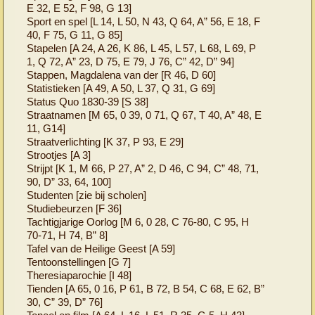
E 32, E 52, F 98, G 13]
Sport en spel [L 14, L 50, N 43, Q 64, A” 56, E 18, F
40, F 75, G 11, G 85]
Stapelen [A 24, A 26, K 86, L 45, L 57, L 68, L 69, P
1, Q 72, A” 23, D 75, E 79, J 76, C” 42, D” 94]
Stappen, Magdalena van der [R 46, D 60]
Statistieken [A 49, A 50, L 37, Q 31, G 69]
Status Quo 1830-39 [S 38]
Straatnamen [M 65, 0 39, 0 71, Q 67, T 40, A” 48, E
11, G14]
Straatverlichting [K 37, P 93, E 29]
Strootjes [A 3]
Strijpt [K 1, M 66, P 27, A” 2, D 46, C 94, C” 48, 71,
90, D” 33, 64, 100]
Studenten [zie bij scholen]
Studiebeurzen [F 36]
Tachtigjarige Oorlog [M 6, 0 28, C 76-80, C 95, H
70-71, H 74, B” 8]
Tafel van de Heilige Geest [A 59]
Tentoonstellingen [G 7]
Theresiaparochie [I 48]
Tienden [A 65, 0 16, P 61, B 72, B 54, C 68, E 62, B”
30, C” 39, D” 76]