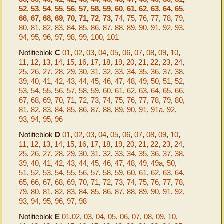
52
,
53
,
54
,
55
,
56
,
57
,
58
,
59
,
60
,
61
,
62
,
63
,
64
,
65
,
66
,
67
,
68
,
69
,
70
,
71
,
72
,
73
,
74
,
75
,
76
,
77
,
78
,
79
,
80
,
81
,
82
,
83
,
84
,
85
,
86
,
87
,
88
,
89
,
90
,
91
,
92
,
93
,
94
,
95
,
96
,
97
,
98
,
99
,
100
,
101
Notitieblok
C
01
,
02
,
03
,
04
,
05
,
06
,
07
,
08
,
09
,
10
,
11
,
12
,
13
,
14
,
15
,
16
,
17
,
18
,
19
,
20
,
21
,
22
,
23
,
24
,
25
,
26
,
27
,
28
,
29
,
30
,
31
,
32
,
33
,
34
,
35
,
36
,
37
,
38
,
39
,
40
,
41
,
42
,
43
,
44
,
45
,
46
,
47
,
48
,
49
,
50
,
51
,
52
,
53
,
54
,
55
,
56
,
57
,
58
,
59
,
60
,
61
,
62
,
63
,
64
,
65
,
66
,
67
,
68
,
69
,
70
,
71
,
72
,
73
,
74
,
75
,
76
,
77
,
78
,
79
,
80
,
81
,
82
,
83
,
84
,
85
,
86
,
87
,
88
,
89
,
90
,
91
,
91a
,
92
,
93
,
94
,
95
,
96
Notitieblok
D
01
,
02
,
03
,
04
,
05
,
06
,
07
,
08
,
09
,
10
,
11
,
12
,
13
,
14
,
15
,
16
,
17
,
18
,
19
,
20
,
21
,
22
,
23
,
24
,
25
,
26
,
27
,
28
,
29
,
30
,
31
,
32
,
33
,
34
,
35
,
36
,
37
,
38
,
39
,
40
,
41
,
42
,
43
,
44
,
45
,
46
,
47
,
48
,
49
,
49a
,
50
,
51
,
52
,
53
,
54
,
55
,
56
,
57
,
58
,
59
,
60
,
61
,
62
,
63
,
64
,
65
,
66
,
67
,
68
,
69
,
70
,
71
,
72
,
73
,
74
,
75
,
76
,
77
,
78
,
79
,
80
,
81
,
82
,
83
,
84
,
85
,
86
,
87
,
88
,
89
,
90
,
91
,
92
,
93
,
94
,
95
,
96
,
97
,
98
Notitieblok
E
01
,
02
,
03
,
04
,
05
,
06
,
07
,
08
,
09
,
10
,