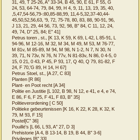
31, 49, T 25-26, A” 33-34, B 45, 90, E 61, F 55, G
24, 53, 64-74, 79, 84, 99, H 4, 9, 11, 13, 19, 35, 40,
,5,47,54-56,79-:80,85-88,99, 11,4-5,32,37-40,44-
45,50,52,56,63, ‘9, 72, 75-78, 80, 83, 88, 90-91, 96,
J 13, 21, 29, 44 56, 73, 92, 98, B” 84, C 11, 12, 24,
49, 74, D” 25, 84; E” 41]
Petrus toren , st., [K 13, K 59, K 69, L 42, L 85-91, L
94-96, M 12-16, M 32, M 34, M 49, M 53, M 76-77,
M 81v, M 85-89, M 94, M 98, N 1-2, N 7, N 30, N
39, 71, N 73v, N 76, N 77v, N 81-83v, N 86, 0 4-5, 0
15, 0 21, 0 43, P 45, P 93, 17, Q 40, Q 79, 81-82, F
24, F 70,’G 89, H 14, H 67]
Petrus Stoel, st., [A 27, C 83]
Planten [R 86]
Plant- en Poot recht [A 34]
Politie en Justitie [L 102, B 98, N 12, e 41, e 4, e 74,
E 86, F 6, F 25, F 41, F 83, B” 35]
Politieverordening [ C 50]
Politieke gebeurtenissen [K 16, K 22, K 28, K 32, K
79, M 93, F 15]
Postel[C” 36]
Pouillé’s [L 66, L 93, A” 27, D 3]
Prehistorie [A 4, B 13-14, B 19, B 44, B” 3-6]
Privileges [B” 33]