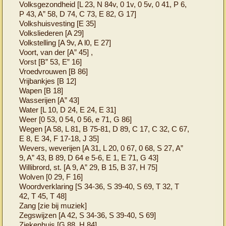
Volksgezondheid [L 23, N 84v, 0 1v, 0 5v, 0 41, P 6,
P 43, A” 58, D 74, C 73, E 82, G 17]
Volkshuisvesting [E 35]
Volksliederen [A 29]
Volkstelling [A 9v, A l0, E 27]
Voort, van der [A” 45] ,
Vorst [B” 53, E” 16]
Vroedvrouwen [B 86]
Vrijbankjes [B 12]
Wapen [B 18]
Wasserijen [A” 43]
Water [L 10, D 24, E 24, E 31]
Weer [0 53, 0 54, 0 56, e 71, G 86]
Wegen [A 58, L 81, B 75-81, D 89, C 17, C 32, C 67,
E 8, E 34, F 17-18, J 35]
Wevers, weverijen [A 31, L 20, 0 67, 0 68, S 27, A”
9, A” 43, B 89, D 64 e 5-6, E 1, E 71, G 43]
Willibrord, st. [A 9, A” 29, B 15, B 37, H 75]
Wolven [0 29, F 16]
Woordverklaring [S 34-36, S 39-40, S 69, T 32, T
42, T 45, T 48]
Zang [zie bij muziek]
Zegswijzen [A 42, S 34-36, S 39-40, S 69]
Ziekenhuis [G 88, H 84]