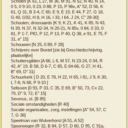
Scholen [K 61, L 27, M 36, M 91, N 52, N 40, N 14,
0 5, 0 9-10, 0 23, 0 88, P 15, P 96v, A” 52, D 56, K
61, Q 31, B 3-4, C 60, E 9, E 19, E 44, F 27, G 18,
G 40, G92, H 8, H 16, I 33, I 64, J 24, C” 28-30]
Schouten, drossaards [K 9, K 21, K 41, K 85, N 43,
N 39, N 37, N 32-34, N 20-21, N 85v, 0 84, 0 33, 0
81, P 1-7, PlO, P 12, P 13, P 40, Q 38, e 91, E 75, F
31, e” 15]
Schouwen [N 25, 0 89, F 28]
Schrijvers over Boxtel [zie bij Geschiedschrijving,
plaatselijke]
Schuttersgilden [A 66, L 6, M 57, N 23-24, 0 34, R
42, A” 19, B 58, D 6-7, C 85, E 64-66, G 27, H 41,
B” 69, D” 31]
Schuurkerk [ D 20, E 78, H 22, H 65, I 81, J 9, K 30,
L 7-8, N 68, P 9-10 ]
Selissen [0 93, P 33, C 35, E 69, B” 50, 73, C« 22,
79, D” 9, 72, E” 15]
Severus, st. [B 85]
Sociale omstandigheden [R 40]
Sociale organisaties, zorg, instellingen [A” 54, 57, C
7, G 36]
Speelman van Wulverhorst [A 51, A 52]
Spoorwegen [R 32, B 84, D 57, D 80, D 95, C 91a,