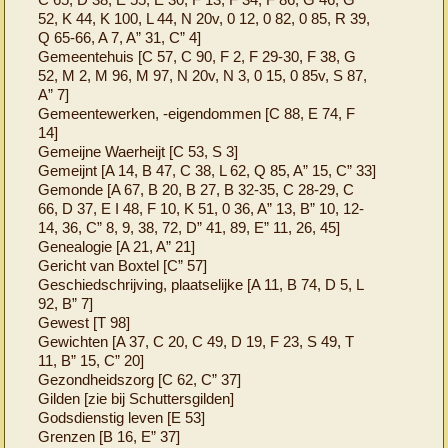
52, K 44, K 100, L 44, N 20v, 0 12, 0 82, 0 85, R 39,
Q 65-66, A 7, A” 31, C” 4]
Gemeentehuis [C 57, C 90, F 2, F 29-30, F 38, G
52, M 2, M 96, M 97, N 20v, N 3, 0 15, 0 85v, S 87,
A” 7]
Gemeentewerken, -eigendommen [C 88, E 74, F
14]
Gemeijne Waerheijt [C 53, S 3]
Gemeijnt [A 14, B 47, C 38, L 62, Q 85, A” 15, C” 33]
Gemonde [A 67, B 20, B 27, B 32-35, C 28-29, C
66, D 37, E I 48, F 10, K 51, 0 36, A” 13, B” 10, 12-
14, 36, C” 8, 9, 38, 72, D” 41, 89, E” 11, 26, 45]
Genealogie [A 21, A” 21]
Gericht van Boxtel [C” 57]
Geschiedschrijving, plaatselijke [A 11, B 74, D 5, L
92, B” 7]
Gewest [T 98]
Gewichten [A 37, C 20, C 49, D 19, F 23, S 49, T
11, B” 15, C” 20]
Gezondheidszorg [C 62, C” 37]
Gilden [zie bij Schuttersgilden]
Godsdienstig leven [E 53]
Grenzen [B 16, E” 37]