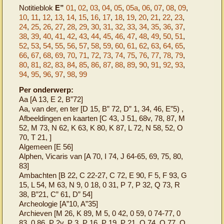
Notitieblok
E”
01
,
02
,
03
,
04
,
05
,
05a
,
06
,
07
,
08
,
09
,
10
,
11
,
12
,
13
,
14
,
15
,
16
,
17
,
18
,
19
,
20
,
21
,
22
,
23
,
24
,
25
,
26
,
27
,
28
,
29
,
30
,
31
,
32
,
33
,
34
,
35
,
36
,
37
,
38
,
39
,
40
,
41
,
42
,
43
,
44
,
45
,
46
,
47
,
48
,
49
,
50
,
51
,
52
,
53
,
54
,
55
,
56
,
57
,
58
,
59
,
60
,
61
,
62
,
63
,
64
,
65
,
66
,
67
,
68
,
69
,
70
,
71
,
72
,
73
,
74
,
75
,
76
,
77
,
78
,
79
,
80
,
81
,
82
,
83
,
84
,
85
,
86
,
87
,
88
,
89
,
90
,
91
,
92
,
93
,
94
,
95
,
96
,
97
,
98
,
99
Per onderwerp:
Aa [A 13, E 2, B”72]
Aa, van der, en ter [D 15, B” 72, D” 1, 34, 46, E”5) ,
Afbeeldingen en kaarten [C 43, J 51, 68v, 78, 87, M
52, M 73, N 62, K 63, K 80, K 87, L 72, N 58, 52, O
70, T 21, ]
Algemeen [E 56]
Alphen, Vicaris van [A 70, I 74, J 64-65, 69, 75, 80,
83]
Ambachten [B 22, C 22-27, C 72, E 90, F 5, F 93, G
15, L 54, M 63, N 9, 0 18, 0 31, P 7, P 32, Q 73, R
38, B”21, C” 61, D” 54]
Archeologie [A”10, A”35]
Archieven [M 26, K 89, M 5, 0 42, 0 59, 0 74-77, 0
83, 0 86, P 2v, P 3, P 16, P 19, P 21, Q 74, Q 77, Q