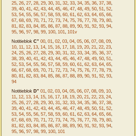
25
,
26
,
27
,
28
,
29
,
30
,
31
,
32
,
33
,
34
,
35
,
36
,
37
,
38
,
39
,
40
,
41
,
42
,
43
,
44
,
45
,
46
,
47
,
48
,
49
,
50
,
51
,
52
,
53
,
54
,
55
,
56
,
57
,
58
,
59
,
60
,
61
,
62
,
63
,
64
,
65
,
66
,
67
,
68
,
69
,
70
,
71
,
72
,
73
,
74
,
75
,
76
,
77
,
78
,
79
,
80
,
81
,
82
,
83
,
84
,
85
,
86
,
87
,
88
,
89
,
90
,
91
,
92
,
93
,
94
,
95
,
96
,
97
,
98
,
99
,
100
,
101
,
101v
Notitieblok
C”
00
,
01
,
02
,
03
,
04
,
05
,
06
,
07
,
08
,
09
,
10
,
11
,
12
,
13
,
14
,
15
,
16
,
17
,
18
,
19
,
20
,
21
,
22
,
23
,
24
,
25
,
26
,
27
,
28
,
29
,
30
,
31
,
32
,
33
,
34
,
35
,
36
,
37
,
38
,
39
,
40
,
41
,
42
,
43
,
44
,
45
,
46
,
47
,
48
,
49
,
50
,
51
,
52
,
53
,
54
,
55
,
56
,
57
,
58
,
59
,
60
,
61
,
62
,
63
,
64
,
65
,
66
,
67
,
68
,
69
,
70
,
71
,
72
,
73
,
74
,
75
,
76
,
77
,
78
,
79
,
80
,
81
,
82
,
83
,
84
,
85
,
86
,
87
,
88
,
89
,
90
,
91
,
92
,
93
,
94
Notitieblok
D”
01
,
02
,
03
,
04
,
05
,
06
,
07
,
08
,
09
,
10
,
11
,
12
,
13
,
14
,
15
,
16
,
17
,
18
,
19
,
20
,
21
,
22
,
23
,
24
,
25
,
26
,
27
,
28
,
29
,
30
,
31
,
32
,
33
,
34
,
35
,
36
,
37
,
38
,
39
,
40
,
41
,
42
,
43
,
44
,
45
,
46
,
47
,
48
,
49
,
50
,
51
,
52
,
53
,
54
,
55
,
56
,
57
,
58
,
59
,
60
,
61
,
62
,
63
,
64
,
65
,
66
,
67
,
68
,
69
,
70
,
71
,
72
,
73
,
74
,
75
,
76
,
77
,
78
,
79
,
80
,
81
,
82
,
83
,
84
,
85
,
86
,
87
,
88
,
89
,
90
,
91
,
92
,
93
,
94
,
95
,
96
,
97
,
98
,
99
,
100
,
101