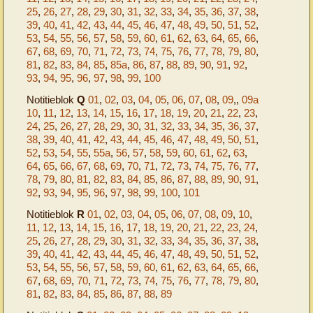
25
,
26
,
27
,
28
,
29
,
30
,
31
,
32
,
33
,
34
,
35
,
36
,
37
,
38
,
39
,
40
,
41
,
42
,
43
,
44
,
45
,
46
,
47
,
48
,
49
,
50
,
51
,
52
,
53
,
54
,
55
,
56
,
57
,
58
,
59
,
60
,
61
,
62
,
63
,
64
,
65
,
66
,
67
,
68
,
69
,
70
,
71
,
72
,
73
,
74
,
75
,
76
,
77
,
78
,
79
,
80
,
81
,
82
,
83
,
84
,
85
,
85a
,
86
,
87
,
88
,
89
,
90
,
91
,
92
,
93
,
94
,
95
,
96
,
97
,
98
,
99
,
100
Notitieblok
Q
01
,
02
,
03
,
04
,
05
,
06
,
07
,
08
,
09
,,
09a
10
,
11
,
12
,
13
,
14
,
15
,
16
,
17
,
18
,
19
,
20
,
21
,
22
,
23
,
24
,
25
,
26
,
27
,
28
,
29
,
30
,
31
,
32
,
33
,
34
,
35
,
36
,
37
,
38
,
39
,
40
,
41
,
42
,
43
,
44
,
45
,
46
,
47
,
48
,
49
,
50
,
51
,
52
,
53
,
54
,
55
,
55a
,
56
,
57
,
58
,
59
,
60
,
61
,
62
,
63
,
64
,
65
,
66
,
67
,
68
,
69
,
70
,
71
,
72
,
73
,
74
,
75
,
76
,
77
,
78
,
79
,
80
,
81
,
82
,
83
,
84
,
85
,
86
,
87
,
88
,
89
,
90
,
91
,
92
,
93
,
94
,
95
,
96
,
97
,
98
,
99
,
100
,
101
Notitieblok
R
01
,
02
,
03
,
04
,
05
,
06
,
07
,
08
,
09
,
10
,
11
,
12
,
13
,
14
,
15
,
16
,
17
,
18
,
19
,
20
,
21
,
22
,
23
,
24
,
25
,
26
,
27
,
28
,
29
,
30
,
31
,
32
,
33
,
34
,
35
,
36
,
37
,
38
,
39
,
40
,
41
,
42
,
43
,
44
,
45
,
46
,
47
,
48
,
49
,
50
,
51
,
52
,
53
,
54
,
55
,
56
,
57
,
58
,
59
,
60
,
61
,
62
,
63
,
64
,
65
,
66
,
67
,
68
,
69
,
70
,
71
,
72
,
73
,
74
,
75
,
76
,
77
,
78
,
79
,
80
,
81
,
82
,
83
,
84
,
85
,
86
,
87
,
88
,
89