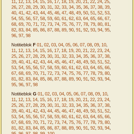
11
,
12
,
13
,
14
,
15
,
16
,
17
,
18
,
19
,
20
,
21
,
22
,
24
,
25
,
26
,
27
,
28
,
29
,
30
,
31
,
32
,
33
,
34
,
35
,
36
,
37
,
38
,
39
,
40
,
41
,
42
,
43
,
44
,
45
,
46
,
47
,
48
,
49
,
50
,
51
,
52
,
53
,
54
,
55
,
56
,
57
,
58
,
59
,
60
,
61
,
62
,
63
,
64
,
65
,
66
,
67
,
68
,
69
,
70
,
71
,
72
,
73
,
74
,
75
,
76
,
77
,
78
,
79
,
80
,
81
,
82
,
83
,
84
,
85
,
86
,
87
,
88
,
89
,
90
,
91
,
92
,
93
,
94
,
95
,
96
,
97
,
98
Notitieblok
F
01
,
02
,
03
,
04
,
05
,
06
,
07
,
08
,
09
,
10
,
11
,
12
,
13
,
14
,
15
,
16
,
17
,
18
,
19
,
20
,
21
,
22
,
23
,
24
,
25
,
26
,
27
,
28
,
29
,
30
,
31
,
32
,
33
,
34
,
35
,
36
,
37
,
38
,
39
,
40
,
41
,
42
,
43
,
44
,
45
,
46
,
47
,
48
,
49
,
50
,
51
,
52
,
53
,
54
,
55
,
56
,
57
,
58
,
59
,
60
,
61
,
62
,
63
,
64
,
65
,
66
,
67
,
68
,
69
,
70
,
71
,
72
,
73
,
74
,
75
,
76
,
77
,
78
,
79
,
80
,
81
,
82
,
83
,
84
,
85
,
86
,
87
,
88
,
89
,
90
,
91
,
92
,
93
,
94
,
95
,
96
,
97
,
98
Notitieblok
G
01
,
02
,
03
,
04
,
05
,
06
,
07
,
08
,
09
,
10
,
11
,
12
,
13
,
14
,
15
,
16
,
17
,
18
,
19
,
20
,
21
,
22
,
23
,
24
,
25
,
26
,
27
,
28
,
29
,
30
,
31
,
32
,
33
,
34
,
35
,
36
,
37
,
38
,
39
,
40
,
41
,
42
,
43
,
44
,
45
,
46
,
47
,
48
,
49
,
50
,
51
,
52
,
53
,
54
,
55
,
56
,
57
,
58
,
59
,
60
,
61
,
62
,
63
,
64
,
65
,
66
,
67
,
68
,
69
,
70
,
71
,
72
,
73
,
74
,
75
,
76
,
77
,
78
,
79
,
80
,
81
,
82
,
83
,
84
,
85
,
86
,
87
,
88
,
89
,
90
,
91
,
92
,
93
,
94
,
95
,
96
,
97
,
98
,
99
,
100