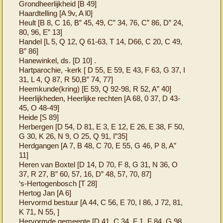
Grondheerlijkheid [B 49]
Haardtelling [A 9v, A l0]
Heult [B 8, C 16, B” 45, 49, C” 34, 76, C” 86, D” 24,
80, 96, E” 13]
Handel [L 5, Q 12, Q 61-63, T 14, D66, C 20, C 49,
B” 86]
Hanewinkel, ds. [D 10] .
Hartparochie, -kerk [ D 55, E 59, E 43, F 63, G 37, I
31, L 4, Q 87, R 50,B” 74, 77]
Heemkunde(kring) [E 59, Q 92-98, R 52, A” 40]
Heerlijkheden, Heerlijke rechten [A 68, 0 37, D 43-
45, O 48-49]
Heide [S 89]
Herbergen [D 54, D 81, E 3, E 12, E 26, E 38, F 50,
G 30, K 26, N 9, O 25, Q 91, I”35]
Herdgangen [A 7, B 48, C 70, E 55, G 46, P 8, A”
11]
Heren van Boxtel [D 14, D 70, F 8, G 31, N 36, O
37, R 27, B” 60, 57, 16, D” 48, 57, 70, 87]
‘s-Hertogenbosch [T 28]
Hertog Jan [A 6]
Hervormd bestuur [A 44, C 56, E 70, I 86, J 72, 81,
K 71, N 55, ]
Hervormde gemeente [D 41, C 34, F 1, F 84, G 98,