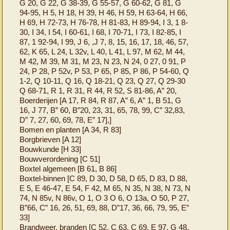
G 20, G 22, G 38-39, G 55-57, G 60-62, G 81, G
94-95, H 5, H 18, H 39, H 46, H 59, H 63-64, H 66,
H 69, H 72-73, H 76-78, H 81-83, H 89-94, I 3, 1 8-
30, I 34, I 54, I 60-61, I 68, I 70-71, I 73, I 82-85, I
87, 1 92-94, I 99, J 6, ,J 7, 8, 15, 16, 17, 18, 46, 57,
62, K 65, L 24, L 32v, L 40, L 41, L 97, M 62, M 44,
M 42, M 39, M 31, M 23, N 23, N 24, 0 27, 0 91, P
24, P 28, P 52v, P 53, P 65, P 85, P 86, P 54-60, Q
1-2, Q 10-11, Q 16, Q 18-21, Q 23, Q 27, Q 29-30
Q 68-71, R 1, R 31, R 44, R 52, S 81-86, A” 20,
Boerderijen [A 17, R 84, R 87, A” 6, A” 1, B 51, G
16, J 77, B” 60, B”20, 23, 31, 65, 78, 99, C” 32,83,
D” 7, 27, 60, 69, 78, E” 17],]
Bomen en planten [A 34, R 83]
Borgbrieven [A 12]
Bouwkunde [H 33]
Bouwverordening [C 51]
Boxtel algemeen [B 61, B 86]
Boxtel-binnen [C 89, D 30, D 58, D 65, D 83, D 88,
E 5, E 46-47, E 54, F 42, M 65, N 35, N 38, N 73, N
74, N 85v, N 86v, O 1, O 3 O 6, O 13a, O 50, P 27,
B”66, C” 16, 26, 51, 69, 88, D”17, 36, 66, 79, 95, E”
33]
Brandweer, branden [C 52, C 63, C 69, E 97, G 48,