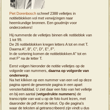
Piet Dorenbosch
schreef 2388 velletjes in
notitieblokken vol met verwijzingen naar
heemkundige bronnen. Een goudmijn voor
onderzoekers!
Hij nummerde de velletjes binnen elk notitieblok van
1 tot 99.
De 26 notitieblokken kregen letters A tot en met T.
Daarna A”, B”, C”, D”, E”, F”.
In de sortering komen de notitieblokken A” tot en
met F” na de letter T.
Eerst volgen hieronder de notitie velletjes op de
volgorde van nummers,
daarna op volgorde van
onderwerp
.
Na het klikken op een nummer van een vel op deze
pagina opent de gewenste pagina in een apart
venster/tabblad. U ziet daar een foto van het velletje
en bij een aantal (
vetgedrukte nummers
) de
transcriptie van wat u op de foto kunt lezen, met
daaronder de pdf met de tekst. Op die pagina’s
waar de teksten al getranscribeerd zijn vindt u dus