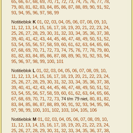
65
,
66
,
67
,
68
,
69
,
70
,
71
,
72
,
73
,
74
,
75
,
76
,
77
,
78
,
79
,
80
,
81
,
82
,
83
,
84
,
85
,
86
,
87
,
88
,
89
,
90
,
91
,
92
,
93
,
94
,
95
,
96
,
97
,
98
,
99
Notitieblok
K
01
,
02
,
03
,
04
,
05
,
06
,
07
,
08
,
09
,
10
,
11
,
12
,
13
,
14
,
15
,
16
,
17
,
18
,
19
,
20
,
21
,
22
,
23
,
24
,
25
,
26
,
27
,
28
,
29
,
30
,
31
,
32
,
33
,
34
,
35
,
36
,
37
,
38
,
39
,
40
,
41
,
42
,
43
,
44
,
45
,
46
,
47
,
48
,
49
,
50
,
51
,
52
,
53
,
54
,
55
,
56
,
57
,
58
,
59
,
60
,
61
,
62
,
63
,
64
,
65
,
66
,
67
,
68
,
69
,
70
,
71
,
72
,
73
,
74
,
75
,
76
,
77
,
78
,
79
,
80
,
81
,
82
,
83
,
84
,
85
,
86
,
87
,
88
,
89
,
90
,
91
,
92
,
93
,
94
,
95
,
96
,
97
,
98
,
99
,
100
,
101
Notitieblok
L
01
,
02
,
03
,
04
,
05
,
06
,
07
,
08
,
09
,
10
,
11
,
12
,
13
,
14
,
15
,
16
,
17
,
18
,
19
,
20
,
21
,
22
,
23
,
24
,
25
,
26
,
27
,
28
,
29
,
30
,
31
,
32
,
33
,
34
,
35
,
36
,
37
,
38
,
39
,
40
,
41
,
42
,
43
,
44
,
45
,
46
,
47
,
48
,
49
,
50
,
51
,
52
,
53
,
54
,
55
,
56
,
57
,
58
,
59
,
60
,
61
,
62
,
63
,
64
,
65
,
66
,
67
,
68
,
69
,
70
,
71
,
72
,
73
, 74 t/m 79 niet,
80
,
81
,
82
,
83
,
84
,
85
,
86
,
87
,
88
,
89
,
90
,
91
,
92
,
93
,
94
,
95
,
96
,
97
,
98
,
99
,
100
,
101
,
102
,
103
,
104
,
105
,
106
Notitieblok
M
01
,
02
,
03
,
04
,
05
,
06
,
07
,
08
,
09
,
10
,
11
,
12
,
13
,
14
,
15
,
16
,
17
,
18
,
19
,
20
,
21
,
22
,
23
,
24
,
25
,
26
,
27
,
28
,
29
,
30
,
31
,
32
,
33
,
34
,
35
,
36
,
37
,
38
,