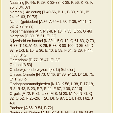
Naasting [K 4-5, K 29, K 32-33, K 38, K 56, K 73, K
75, J 94, 97]
Namen (14e eeuw) [T 49-56, B 11, B 30, e 31, B”
24, e”. 63, D” 73]
Natuur(gebieden) [A 36, A 62~ L 58, T 39, A” 41, D
52, D 78, e 33]
Negenmannen [A 7, P 7-8, P 13, R 39, E 55, G 46]
Nergena [C 39, B” 51, E” 22]
Nijverheid en handel [K 39, L 5,Q 12, Q 61-63, Q 73,
R 79, T 18, A” 42, B 26, B 93, B 99-100, D 35-36, D
97, e 1-3, E 16, E 36, E 40, E 58, F 64, G 29, H 44,
H 53, B” 2]
Oetendonk [D 77, B” 47, E” 23]
Oksaal [A 53]
Onderwijs-onderwijzers [zie bij Scholen]
Onrooi, Onrode [N 73, C 46, B” 39, e” 19, D” 18, 75,
E” 1, 28] o
Oorlogsomstandigheden [K 18, K 58, L 38, P 17-18,
R 3, R 43, B 23, F 7, F 44, F 67, J 36, C” 10]
Orgels [A 72, K 81, L 83, M 8, M 29, M 40, N 71, Q
32, Q 52, R 25-26, T 20, Dl, G 87, 1 14, I 49, I 62, J
48]
Pachten [A 65, B 54, B 72]
Pastorie st. Petrus [A 16, K 14, K 95, L 68-69, M 47,