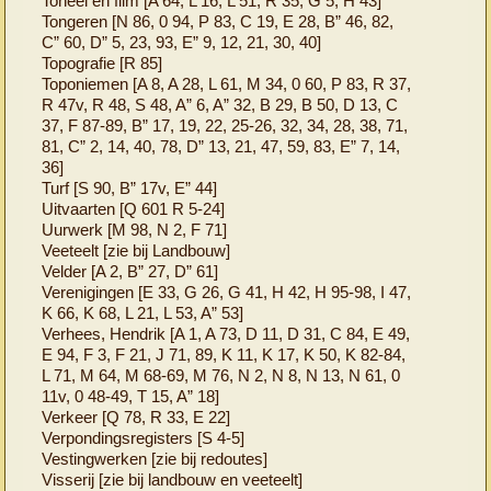
Toneel en film [A 64, L 16, L 51, R 35, G 5, H 43]
Tongeren [N 86, 0 94, P 83, C 19, E 28, B” 46, 82,
C” 60, D” 5, 23, 93, E” 9, 12, 21, 30, 40]
Topografie [R 85]
Toponiemen [A 8, A 28, L 61, M 34, 0 60, P 83, R 37,
R 47v, R 48, S 48, A” 6, A” 32, B 29, B 50, D 13, C
37, F 87-89, B” 17, 19, 22, 25-26, 32, 34, 28, 38, 71,
81, C” 2, 14, 40, 78, D” 13, 21, 47, 59, 83, E” 7, 14,
36]
Turf [S 90, B” 17v, E” 44]
Uitvaarten [Q 601 R 5-24]
Uurwerk [M 98, N 2, F 71]
Veeteelt [zie bij Landbouw]
Velder [A 2, B” 27, D” 61]
Verenigingen [E 33, G 26, G 41, H 42, H 95-98, I 47,
K 66, K 68, L 21, L 53, A” 53]
Verhees, Hendrik [A 1, A 73, D 11, D 31, C 84, E 49,
E 94, F 3, F 21, J 71, 89, K 11, K 17, K 50, K 82-84,
L 71, M 64, M 68-69, M 76, N 2, N 8, N 13, N 61, 0
11v, 0 48-49, T 15, A” 18]
Verkeer [Q 78, R 33, E 22]
Verpondingsregisters [S 4-5]
Vestingwerken [zie bij redoutes]
Visserij [zie bij landbouw en veeteelt]