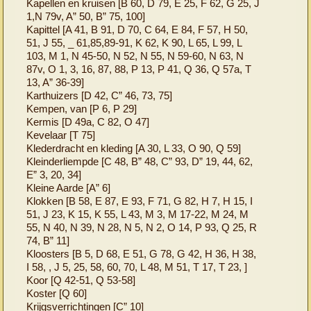
Kapellen en kruisen [B 60, D 79, E 25, F 62, G 25, J
1,N 79v, A” 50, B” 75, 100]
Kapittel [A 41, B 91, D 70, C 64, E 84, F 57, H 50,
51, J 55, _ 61,85,89-91, K 62, K 90, L 65, L 99, L
103, M 1, N 45-50, N 52, N 55, N 59-60, N 63, N
87v, O 1, 3, 16, 87, 88, P 13, P 41, Q 36, Q 57a, T
13, A” 36-39]
Karthuizers [D 42, C” 46, 73, 75]
Kempen, van [P 6, P 29]
Kermis [D 49a, C 82, O 47]
Kevelaar [T 75]
Klederdracht en kleding [A 30, L 33, O 90, Q 59]
Kleinderliempde [C 48, B” 48, C” 93, D” 19, 44, 62,
E” 3, 20, 34]
Kleine Aarde [A” 6]
Klokken [B 58, E 87, E 93, F 71, G 82, H 7, H 15, I
51, J 23, K 15, K 55, L 43, M 3, M 17-22, M 24, M
55, N 40, N 39, N 28, N 5, N 2, O 14, P 93, Q 25, R
74, B” 11]
Kloosters [B 5, D 68, E 51, G 78, G 42, H 36, H 38,
I 58, , J 5, 25, 58, 60, 70, L 48, M 51, T 17, T 23, ]
Koor [Q 42-51, Q 53-58]
Koster [Q 60]
Krijgsverrichtingen [C” 10]