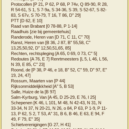
Protocollen [P 21, P 62, P 68, P 74v, Q 89-90, R 28,
R 54-61, S 1, S 7-9a, S 34-36, S 39, S 52-67, S 82-
83, S 67v, S 70-79, T 16, T 86, D” 29]
PTT [D 62, E 10]
Raad van Brabant [0 78-88, P 1-14]
Raadhuis [zie bij gemeentehuis]
Randerode, Heren van [D 71, C 11, C” 70]
Ranst, Heren van [B 36, J 87, B” 55,58, C”
13,25,50,92, D” 12,50,51,65, 85]
Rechten, rechtspleging [A 65, 0 69, 0 73, C” 5]
Redoutes [A 76, E 7] Renrtmeesters [L 5, L 46, L 56,
N 39, E 85, C” 23]
Roond, de [P 38, P 46, e 18, B” 52, C” 59, D” 97, E”
19, 24, 47]
Rossum, Maarten van [P 44]
Rijksonmiddelijkkheid [A” 5, B 53]
Salle, Huize de la [B 97]
Salm-Kyrburg, Van [A 45, D 25-29, E 76, I 25]
Schepenen [K 46, L 101, M 48, N 42-43, N 31, N
33-34, N 37, N 20-21, N 26, o 84, P 63, P 1-9, P 11-
13, P 62, S 2, T 53, A” 31, B 6, B 46, E 63, E 94, F
49, F 79, E” 35]
Schietverenigingen [G 27, H 41]