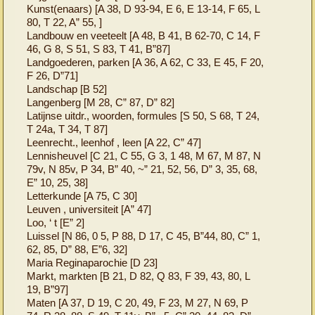
Kunst(enaars) [A 38, D 93-94, E 6, E 13-14, F 65, L
80, T 22, A” 55, ]
Landbouw en veeteelt [A 48, B 41, B 62-70, C 14, F
46, G 8, S 51, S 83, T 41, B”87]
Landgoederen, parken [A 36, A 62, C 33, E 45, F 20,
F 26, D”71]
Landschap [B 52]
Langenberg [M 28, C” 87, D” 82]
Latijnse uitdr., woorden, formules [S 50, S 68, T 24,
T 24a, T 34, T 87]
Leenrecht., leenhof , leen [A 22, C” 47]
Lennisheuvel [C 21, C 55, G 3, 1 48, M 67, M 87, N
79v, N 85v, P 34, B” 40, ~” 21, 52, 56, D” 3, 35, 68,
E” 10, 25, 38]
Letterkunde [A 75, C 30]
Leuven , universiteit [A” 47]
Loo, ‘ t [E” 2]
Luissel [N 86, 0 5, P 88, D 17, C 45, B”44, 80, C” 1,
62, 85, D” 88, E”6, 32]
Maria Reginaparochie [D 23]
Markt, markten [B 21, D 82, Q 83, F 39, 43, 80, L
19, B”97]
Maten [A 37, D 19, C 20, 49, F 23, M 27, N 69, P