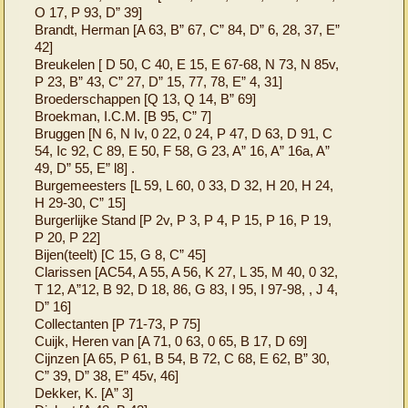
O 17, P 93, D” 39]
Brandt, Herman [A 63, B” 67, C” 84, D” 6, 28, 37, E”
42]
Breukelen [ D 50, C 40, E 15, E 67-68, N 73, N 85v,
P 23, B” 43, C” 27, D” 15, 77, 78, E” 4, 31]
Broederschappen [Q 13, Q 14, B” 69]
Broekman, I.C.M. [B 95, C” 7]
Bruggen [N 6, N Iv, 0 22, 0 24, P 47, D 63, D 91, C
54, Ic 92, C 89, E 50, F 58, G 23, A” 16, A” 16a, A”
49, D” 55, E” l8] .
Burgemeesters [L 59, L 60, 0 33, D 32, H 20, H 24,
H 29-30, C” 15]
Burgerlijke Stand [P 2v, P 3, P 4, P 15, P 16, P 19,
P 20, P 22]
Bijen(teelt) [C 15, G 8, C” 45]
Clarissen [AC54, A 55, A 56, K 27, L 35, M 40, 0 32,
T 12, A”12, B 92, D 18, 86, G 83, I 95, I 97-98, , J 4,
D” 16]
Collectanten [P 71-73, P 75]
Cuijk, Heren van [A 71, 0 63, 0 65, B 17, D 69]
Cijnzen [A 65, P 61, B 54, B 72, C 68, E 62, B” 30,
C” 39, D” 38, E” 45v, 46]
Dekker, K. [A” 3]