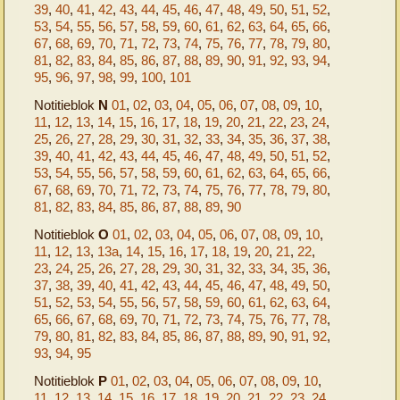
39
,
40
,
41
,
42
,
43
,
44
,
45
,
46
,
47
,
48
,
49
,
50
,
51
,
52
,
53
,
54
,
55
,
56
,
57
,
58
,
59
,
60
,
61
,
62
,
63
,
64
,
65
,
66
,
67
,
68
,
69
,
70
,
71
,
72
,
73
,
74
,
75
,
76
,
77
,
78
,
79
,
80
,
81
,
82
,
83
,
84
,
85
,
86
,
87
,
88
,
89
,
90
,
91
,
92
,
93
,
94
,
95
,
96
,
97
,
98
,
99
,
100
,
101
Notitieblok
N
01
,
02
,
03
,
04
,
05
,
06
,
07
,
08
,
09
,
10
,
11
,
12
,
13
,
14
,
15
,
16
,
17
,
18
,
19
,
20
,
21
,
22
,
23
,
24
,
25
,
26
,
27
,
28
,
29
,
30
,
31
,
32
,
33
,
34
,
35
,
36
,
37
,
38
,
39
,
40
,
41
,
42
,
43
,
44
,
45
,
46
,
47
,
48
,
49
,
50
,
51
,
52
,
53
,
54
,
55
,
56
,
57
,
58
,
59
,
60
,
61
,
62
,
63
,
64
,
65
,
66
,
67
,
68
,
69
,
70
,
71
,
72
,
73
,
74
,
75
,
76
,
77
,
78
,
79
,
80
,
81
,
82
,
83
,
84
,
85
,
86
,
87
,
88
,
89
,
90
Notitieblok
O
01
,
02
,
03
,
04
,
05
,
06
,
07
,
08
,
09
,
10
,
11
,
12
,
13
,
13a
,
14
,
15
,
16
,
17
,
18
,
19
,
20
,
21
,
22
,
23
,
24
,
25
,
26
,
27
,
28
,
29
,
30
,
31
,
32
,
33
,
34
,
35
,
36
,
37
,
38
,
39
,
40
,
41
,
42
,
43
,
44
,
45
,
46
,
47
,
48
,
49
,
50
,
51
,
52
,
53
,
54
,
55
,
56
,
57
,
58
,
59
,
60
,
61
,
62
,
63
,
64
,
65
,
66
,
67
,
68
,
69
,
70
,
71
,
72
,
73
,
74
,
75
,
76
,
77
,
78
,
79
,
80
,
81
,
82
,
83
,
84
,
85
,
86
,
87
,
88
,
89
,
90
,
91
,
92
,
93
,
94
,
95
Notitieblok
P
01
,
02
,
03
,
04
,
05
,
06
,
07
,
08
,
09
,
10
,
11
,
12
,
13
,
14
,
15
,
16
,
17
,
18
,
19
,
20
,
21
,
22
,
23
,
24
,