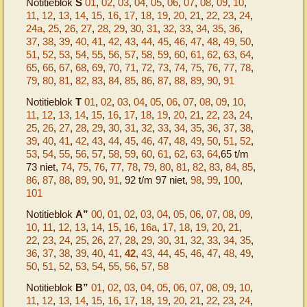
Notitieblok
S
01
,
02
,
03
,
04
,
05
,
06
,
07
,
08
,
09
,
10
,
11
,
12
,
13
,
14
,
15
,
16
,
17
,
18
,
19
,
20
,
21
,
22
,
23
,
24
,
24a
,
25
,
26
,
27
,
28
,
29
,
30
,
31
,
32
,
33
,
34
,
35
,
36
,
37
,
38
,
39
,
40
,
41
,
42
,
43
,
44
,
45
,
46
,
47
,
48
,
49
,
50
,
51
,
52
,
53
,
54
,
55
,
56
,
57
,
58
,
59
,
60
,
61
,
62
,
63
,
64
,
65
,
66
,
67
,
68
,
69
,
70
,
71
,
72
,
73
,
74
,
75
,
76
,
77
,
78
,
79
,
80
,
81
,
82
,
83
,
84
,
85
,
86
,
87
,
88
,
89
,
90
,
91
Notitieblok
T
01
,
02
,
03
,
04
,
05
,
06
,
07
,
08
,
09
,
10
,
11
,
12
,
13
,
14
,
15
,
16
,
17
,
18
,
19
,
20
,
21
,
22
,
23
,
24
,
25
,
26
,
27
,
28
,
29
,
30
,
31
,
32
,
33
,
34
,
35
,
36
,
37
,
38
,
39
,
40
,
41
,
42
,
43
,
44
,
45
,
46
,
47
,
48
,
49
,
50
,
51
,
52
,
53
,
54
,
55
,
56
,
57
,
58
,
59
,
60
,
61
,
62
,
63
,
64
,65 t/m
73 niet,
74
,
75
,
76
,
77
,
78
,
79
,
80
,
81
,
82
,
83
,
84
,
85
,
86
,
87
,
88
,
89
,
90
,
91
, 92 t/m 97 niet,
98
,
99
,
100
,
101
Notitieblok
A”
00
,
01
,
02
,
03
,
04
,
05
,
06
,
07
,
08
,
09
,
10
,
11
,
12
,
13
,
14
,
15
,
16
,
16a
,
17
,
18
,
19
,
20
,
21
,
22
,
23
,
24
,
25
,
26
,
27
,
28
,
29
,
30
,
31
,
32
,
33
,
34
,
35
,
36
,
37
,
38
,
39
,
40
,
41
,
42
,
43
,
44
,
45
,
46
,
47
,
48
,
49
,
50
,
51
,
52
,
53
,
54
,
55
,
56
,
57
,
58
Notitieblok
B”
01
,
02
,
03
,
04
,
05
,
06
,
07
,
08
,
09
,
10
,
11
,
12
,
13
,
14
,
15
,
16
,
17
,
18
,
19
,
20
,
21
,
22
,
23
,
24
,