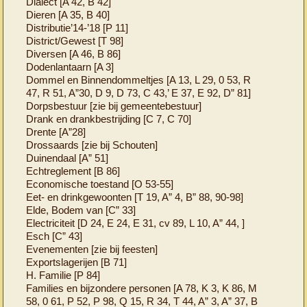
Dialect [A 42, B 42]
Dieren [A 35, B 40]
Distributie’14-’18 [P 11]
District/Gewest [T 98]
Diversen [A 46, B 86]
Dodenlantaarn [A 3]
Dommel en Binnendommeltjes [A 13, L 29, 0 53, R
47, R 51, A”30, D 9, D 73, C 43,’ E 37, E 92, D” 81]
Dorpsbestuur [zie bij gemeentebestuur]
Drank en drankbestrijding [C 7, C 70]
Drente [A”28]
Drossaards [zie bij Schouten]
Duinendaal [A” 51]
Echtreglement [B 86]
Economische toestand [O 53-55]
Eet- en drinkgewoonten [T 19, A” 4, B” 88, 90-98]
Elde, Bodem van [C” 33]
Electriciteit [D 24, E 24, E 31, cv 89, L 10, A” 44, ]
Esch [C” 43]
Evenementen [zie bij feesten]
Exportslagerijen [B 71]
H. Familie [P 84]
Families en bijzondere personen [A 78, K 3, K 86, M
58, 0 61, P 52, P 98, Q 15, R 34, T 44, A” 3, A” 37, B