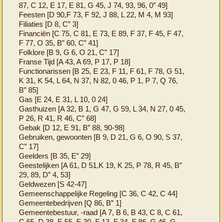
87, C 12, E 17, E 81, G 45, J 74, 93, 96, 0″ 49]
Feesten [D 90,F 73, F 92, J 88, L 22, M 4, M 93]
Filiaties [D 8, C” 3]
Financiën [C 75, C 81, E 73, E 89, F 37, F 45, F 47,
F 77, O 35, B” 60, C” 41]
Folklore [B 9, G 6, O 21, C” 17]
Franse Tijd [A 43, A 69, P 17, P 18]
Functionarissen [B 25, E 23, F 11, F 61, F 78, G 51,
K 31, K 54, L 64, N 37, N 82, 0 46, P 1, P 7, Q 76,
B” 85]
Gas [E 24, E 31, L 10, 0 24]
Gasthuizen [A 32, B 1, G 47, G 59, L 34, N 27, 0 45,
P 26, R 41, R 46, C” 68]
Gebak [D 12, E 91, B” 88, 90-98]
Gebruiken, gewoonten [B 9, D 21, G 6, O 90, S 37,
C” 17]
Geelders [B 35, E” 29]
Geestelijken [A 61, D 51,K 19, K 25, P 78, R 45, B”
29, 89, D” 4, 53]
Geldwezen [S 42-47]
Gemeenschappelijke Regeling [C 36, C 42, C 44]
Gemeentebedrijven [Q 86, B” 1]
Gemeentebestuur, -raad [A 7, B 6, B 43, C 8, C 61,
C 65, D 38, E 55, E 30, F 13, F 34, F 86, G 46, G