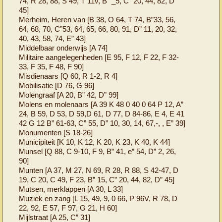
74, R 28, 88, S 49, T 11v, B” _5, C” 20, 44, 82, D”
45]
Merheim, Heren van [B 38, O 64, T 74, B”33, 56,
64, 68, 70, C”53, 64, 65, 66, 80, 91, D” 11, 20, 32,
40, 43, 58, 74, E” 43]
Middelbaar onderwijs [A 74]
Militaire aangelegenheden [E 95, F 12, F 22, F 32-
33, F 35, F 48, F 90]
Misdienaars [Q 60, R 1-2, R 4]
Mobilisatie [D 76, G 96]
Molengraaf [A 20, B” 42, D” 99]
Molens en molenaars [A 39 K 48 0 40 0 64 P 12, A”
24, B 59, D 53, D 59,D 61, D 77, D 84-86, E 4, E 41
42 G 12 B” 61-63, C” 55, D” 10, 30, 14, 67,-, , E” 39]
Monumenten [S 18-26]
Municipiteit [K 10, K 12, K 20, K 23, K 40, K 44]
Munsel [Q 88, C 9-10, F 9, B” 41, e” 54, D” 2, 26,
90]
Munten [A 37, M 27, N 69, R 28, R 88, S 42-47, D
19, C 20, C 49, F 23, B” 15, C” 20, 44, 82, D” 45]
Mutsen, merklappen [A 30, L 33]
Muziek en zang [L 15, 49, 9, 0 66, P 96V, R 78, D
22, 92, E 57, F 97, G 21, H 60]
Mijlstraat [A 25, C” 31]