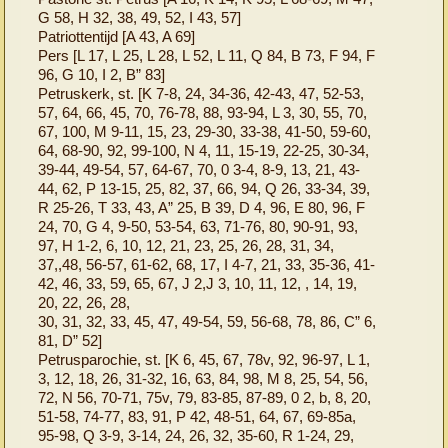
G 58, H 32, 38, 49, 52, I 43, 57]
Patriottentijd [A 43, A 69]
Pers [L 17, L 25, L 28, L 52, L 11, Q 84, B 73, F 94, F
96, G 10, I 2, B” 83]
Petruskerk, st. [K 7-8, 24, 34-36, 42-43, 47, 52-53,
57, 64, 66, 45, 70, 76-78, 88, 93-94, L 3, 30, 55, 70,
67, 100, M 9-11, 15, 23, 29-30, 33-38, 41-50, 59-60,
64, 68-90, 92, 99-100, N 4, 11, 15-19, 22-25, 30-34,
39-44, 49-54, 57, 64-67, 70, 0 3-4, 8-9, 13, 21, 43-
44, 62, P 13-15, 25, 82, 37, 66, 94, Q 26, 33-34, 39,
R 25-26, T 33, 43, A” 25, B 39, D 4, 96, E 80, 96, F
24, 70, G 4, 9-50, 53-54, 63, 71-76, 80, 90-91, 93,
97, H 1-2, 6, 10, 12, 21, 23, 25, 26, 28, 31, 34,
37,,48, 56-57, 61-62, 68, 17, I 4-7, 21, 33, 35-36, 41-
42, 46, 33, 59, 65, 67, J 2,J 3, 10, 11, 12, , 14, 19,
20, 22, 26, 28,
30, 31, 32, 33, 45, 47, 49-54, 59, 56-68, 78, 86, C” 6,
81, D” 52]
Petrusparochie, st. [K 6, 45, 67, 78v, 92, 96-97, L 1,
3, 12, 18, 26, 31-32, 16, 63, 84, 98, M 8, 25, 54, 56,
72, N 56, 70-71, 75v, 79, 83-85, 87-89, 0 2, b, 8, 20,
51-58, 74-77, 83, 91, P 42, 48-51, 64, 67, 69-85a,
95-98, Q 3-9, 3-14, 24, 26, 32, 35-60, R 1-24, 29,