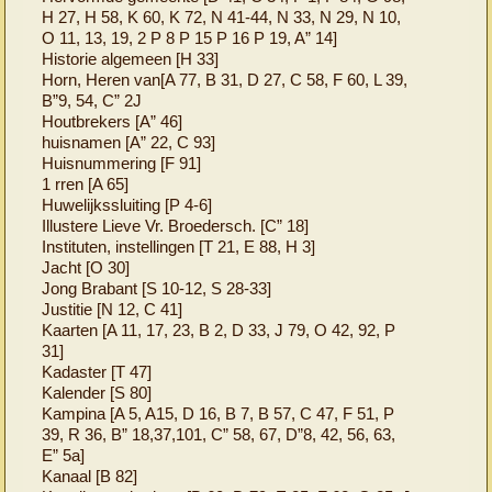
H 27, H 58, K 60, K 72, N 41-44, N 33, N 29, N 10,
O 11, 13, 19, 2 P 8 P 15 P 16 P 19, A” 14]
Historie algemeen [H 33]
Horn, Heren van[A 77, B 31, D 27, C 58, F 60, L 39,
B”9, 54, C” 2J
Houtbrekers [A” 46]
huisnamen [A” 22, C 93]
Huisnummering [F 91]
1 rren [A 65]
Huwelijkssluiting [P 4-6]
Illustere Lieve Vr. Broedersch. [C” 18]
Instituten, instellingen [T 21, E 88, H 3]
Jacht [O 30]
Jong Brabant [S 10-12, S 28-33]
Justitie [N 12, C 41]
Kaarten [A 11, 17, 23, B 2, D 33, J 79, O 42, 92, P
31]
Kadaster [T 47]
Kalender [S 80]
Kampina [A 5, A15, D 16, B 7, B 57, C 47, F 51, P
39, R 36, B” 18,37,101, C” 58, 67, D”8, 42, 56, 63,
E” 5a]
Kanaal [B 82]