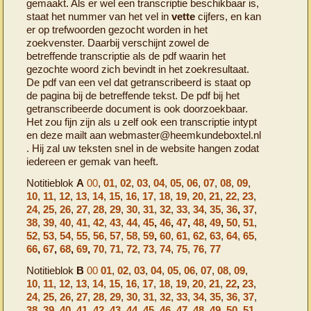
gemaakt. Als er wel een transcriptie beschikbaar is,
staat het nummer van het vel in
vette
cijfers, en kan
er op trefwoorden gezocht worden in het
zoekvenster. Daarbij verschijnt zowel de
betreffende transcriptie als de pdf waarin het
gezochte woord zich bevindt in het zoekresultaat.
De pdf van een vel dat getranscribeerd is staat op
de pagina bij de betreffende tekst. De pdf bij het
getranscribeerde document is ook doorzoekbaar.
Het zou fijn zijn als u zelf ook een transcriptie intypt
en deze mailt aan webmaster@heemkundeboxtel.nl
. Hij zal uw teksten snel in de website hangen zodat
iedereen er gemak van heeft.
Notitieblok
A
00
,
01
,
02
,
03
,
04
,
05
,
06
,
07
,
08
,
09
,
10
,
11
,
12
,
13
,
14
,
15
,
16
,
17
,
18
,
19
,
20
,
21
,
22
,
23
,
24
,
25
,
26
,
27
,
28
,
29
,
30
,
31
,
32
,
33
,
34
,
35
,
36
,
37
,
38
,
39
,
40
,
41
,
42
,
43
,
44
,
45
,
46
,
47
,
48
,
49
,
50
,
51
,
52
,
53
,
54
,
55
,
56
,
57
,
58
,
59
,
60
,
61
,
62
,
63
,
64
,
65
,
66
,
67
,
68
,
69
,
70
,
71
,
72
,
73
,
74
,
75
,
76
,
77
Notitieblok
B
00
01
,
02
,
03
,
04
,
05
,
06
,
07
,
08
,
09
,
10
,
11
,
12
,
13
,
14
,
15
,
16
,
17
,
18
,
19
,
20
,
21
,
22
,
23
,
24
,
25
,
26
,
27
,
28
,
29
,
30
,
31
,
32
,
33
,
34
,
35
,
36
,
37
,
38
,
39
,
40
,
41
,
42
,
43
,
44
,
45
,
46
,
47
,
48
,
49
,
50
,
51
,